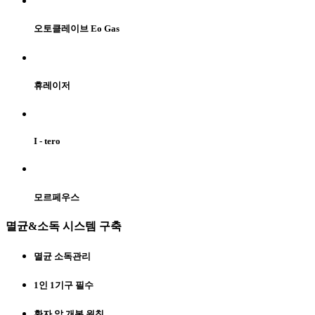
오토클레이브 Eo Gas
휴레이저
I - tero
모르페우스
멸균&소독 시스템 구축
멸균 소독관리
1인 1기구 필수
환자 앞 개봉 원칙